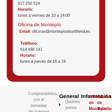
917 250 524
Horario:
lunes a viernes de 10 a 14:00
Oficina de Montepío
Email:
oficinas@montepiodeartilleria.es
Teléfono:
914 486 141
Horario:
lunes a jueves de 16 a 19
Comprometidos
General
Información
Oficina
Oficina
con el
Quiénes
de
de
bienestar
somos
Montepio
Trámite
de nuestros