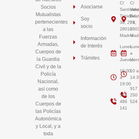
C/
C/
Asociarse
Socios
Santísim
Vale
Mutualistas
Trinidad,
Bea
Soy
pertenecientes
30, 2º 8,
24,
socio
28010
280
a las
Madrid
Mad
Fuerzas
Información
Armadas,
de Interés
Lunes
Lun
Cuerpos de
a
a
Trámites
la Guardia
Jueves
Vier
Civil y de la
16:00
10 a
Policía
a
14:3
Nacional,
19:00
917
así como
914
250
de los
486
524
Cuerpos de
141
las Policías
Autonómica
y Local, y a
toda